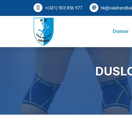
+(421) 903 856 977
hk@salahandbal
Domov
DUSLO