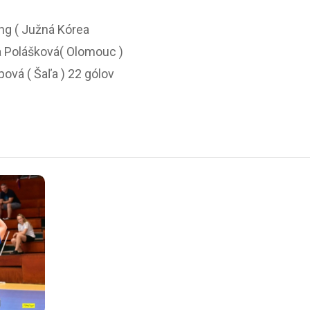
ng ( Južná Kórea
a Polášková( Olomouc )
ípová ( Šaľa ) 22 gólov