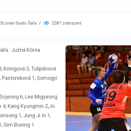
SLovan Duslo Šaľa
2287 zobrazení
aľa : Južná Kórea
3, Königová 3, Tulipánová
, Pastoreková 1, Somogyi
u Sojeong 6, Lee Migyeong
e 4, Kang Kyungmin 2,Jo
onsong 1, Jung Ji In 1,
1, Gim Boeing 1