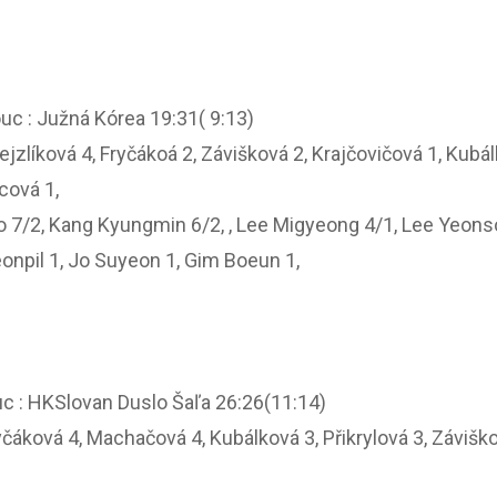
uc : Južná Kórea 19:31( 9:13)
zlíková 4, Fryčákoá 2, Závišková 2, Krajčovičová 1, Kubálk
cová 1,
o 7/2, Kang Kyungmin 6/2, , Lee Migyeong 4/1, Lee Yeons
eonpil 1, Jo Suyeon 1, Gim Boeun 1,
c : HKSlovan Duslo Šaľa 26:26(11:14)
čáková 4, Machačová 4, Kubálková 3, Přikrylová 3, Záviš