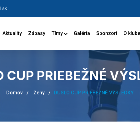
l.sk
Aktuality
Zápasy
Tímy
Galéria
Sponzori
O klub
 CUP PRIEBEŽNÉ VÝ
Domov
Ženy
DUSLO CUP PRIEBEŽNÉ VÝSLEDKY