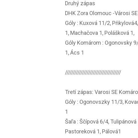
Druhý zápas
DHK Zora Olomouc -Városi SE
Góly : Kuxová 11/2, Pŕikylová4
1, Machačova 1, Polášková 1,
Góly Komárom : Ogonovsky 9/4,
1, Ács 1
////////////////////////////////////
Tretí zápas: Varosi SE Komáro
Góly : Ogonovszky 11/3, Kovacs
1
Šaľa : Ščípová 6/4, Tulipánová
Pastoreková 1, Pálová1