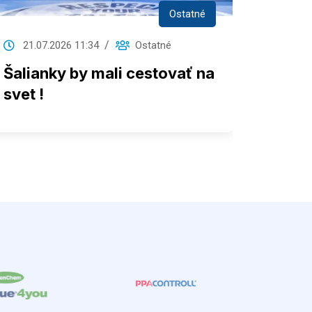
Ostatné
21.07.2026 11:34
Ostatné
12.07
Šalianky by mali cestovať na
Už v 
svet !
DOPRA