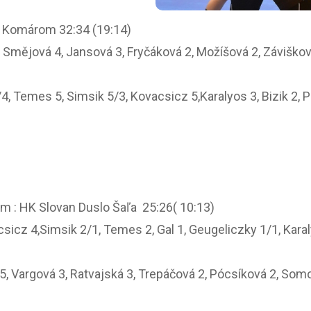
 Komárom 32:34 (19:14)
, Smějová 4, Jansová 3, Fryčáková 2, Možíšová 2, Záviškov
 Temes 5, Simsik 5/3, Kovacsicz 5,Karalyos 3, Bizik 2, P
m : HK Slovan Duslo Šaľa 25:26( 10:13)
icz 4,Simsik 2/1, Temes 2, Gal 1, Geugeliczky 1/1, Karal
 5, Vargová 3, Ratvajská 3, Trepáčová 2, Pócsíková 2, Somo