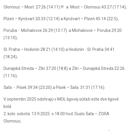
Olomouc – Most 27:26 (14:11) !!! a Most – Olomouc 43:27 (17:14);
Plzeň – Kynžvart 20:33 (12:14) a Kynžvart – Plzeň 45:14 (22:5);
Poruba - Michalovce 26:29 (13:17) a Michalovce – Poruba 29:20
(13:10);
Sl. Praha – Hodonín 28:21 (14:10) a Hodonín - Sl. Praha 34:41
(18:24);
Dunajská Streda – Zlín 37:20 (18:8) a Zlín – Dunajská Streda 22:26
(11:16);
Šaľa - Písek 39:34 (23:20) a Písek – Šaľa. 31:31 (17:16).
V septembri 2025 odohrajú v MOL ligovej súťaži ešte dve ligové
kolá:
2. kolo: sobota 13.9.2025 o 18.00 hod. Duslo Šaľa – ZORA
Olomouc;