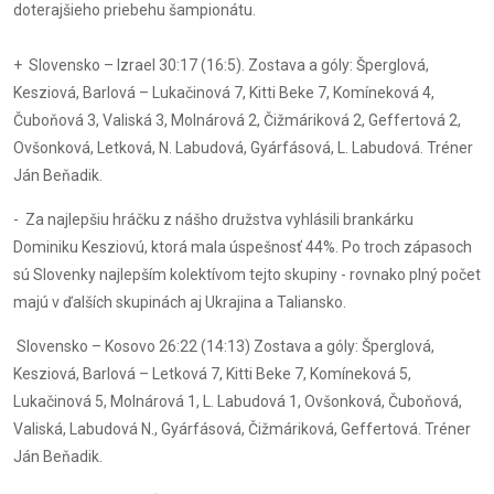
doterajšieho priebehu šampionátu.
+ Slovensko – Izrael 30:17 (16:5). Zostava a góly: Šperglová,
Kesziová, Barlová – Lukačinová 7, Kitti Beke 7, Komíneková 4,
Čuboňová 3, Valiská 3, Molnárová 2, Čižmáriková 2, Geffertová 2,
Ovšonková, Letková, N. Labudová, Gyárfásová, L. Labudová. Tréner
Ján Beňadik.
- Za najlepšiu hráčku z nášho družstva vyhlásili brankárku
Dominiku Kesziovú, ktorá mala úspešnosť 44%. Po troch zápasoch
sú Slovenky najlepším kolektívom tejto skupiny - rovnako plný počet
majú v ďalších skupinách aj Ukrajina a Taliansko.
Slovensko – Kosovo 26:22 (14:13) Zostava a góly: Šperglová,
Kesziová, Barlová – Letková 7, Kitti Beke 7, Komíneková 5,
Lukačinová 5, Molnárová 1, L. Labudová 1, Ovšonková, Čuboňová,
Valiská, Labudová N., Gyárfásová, Čižmáriková, Geffertová. Tréner
Ján Beňadik.