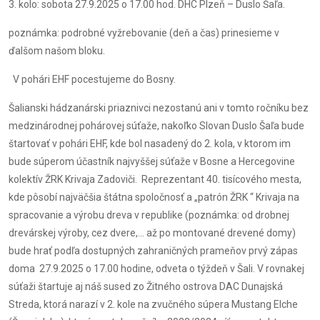
3. kolo: sobota 27.9.2025 o 17.00 hod. DHC Plzeň – Duslo Šaľa.
poznámka: podrobné vyžrebovanie (deň a čas) prinesieme v
ďalšom našom bloku.
V pohári EHF pocestujeme do Bosny.
Šalianski hádzanárski priaznivci nezostanú ani v tomto ročníku bez
medzinárodnej pohárovej súťaže, nakoľko Slovan Duslo Šaľa bude
štartovať v pohári EHF, kde bol nasadený do 2. kola, v ktorom im
bude súperom účastník najvyššej súťaže v Bosne a Hercegovine
kolektív ŽRK Krivaja Zadoviči. Reprezentant 40. tisícového mesta,
kde pôsobí najväčšia štátna spoločnosť a „patrón ŽRK “ Krivaja na
spracovanie a výrobu dreva v republike (poznámka: od drobnej
drevárskej výroby, cez dvere,... až po montované drevené domy)
bude hrať podľa dostupných zahraničných prameňov prvý zápas
doma 27.9.2025 o 17.00 hodine, odveta o týždeň v Šali. V rovnakej
súťaži štartuje aj náš sused zo Žitného ostrova DAC Dunajská
Streda, ktorá narazí v 2. kole na zvučného súpera Mustang Elche