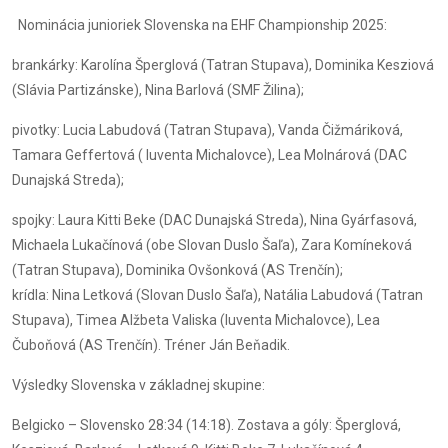
Nominácia junioriek Slovenska na EHF Championship 2025:
brankárky: Karolína Šperglová (Tatran Stupava), Dominika Kesziová
(Slávia Partizánske), Nina Barlová (SMF Žilina);
pivotky: Lucia Labudová (Tatran Stupava), Vanda Čižmáriková,
Tamara Geffertová ( Iuventa Michalovce), Lea Molnárová (DAC
Dunajská Streda);
spojky: Laura Kitti Beke (DAC Dunajská Streda), Nina Gyárfasová,
Michaela Lukačínová (obe Slovan Duslo Šaľa), Zara Komíneková
(Tatran Stupava), Dominika Ovšonková (AS Trenčín);
krídla: Nina Letková (Slovan Duslo Šaľa), Natália Labudová (Tatran
Stupava), Timea Alžbeta Valiska (Iuventa Michalovce), Lea
Čuboňová (AS Trenčín). Tréner Ján Beňadik.
Výsledky Slovenska v základnej skupine:
Belgicko – Slovensko 28:34 (14:18). Zostava a góly: Šperglová,