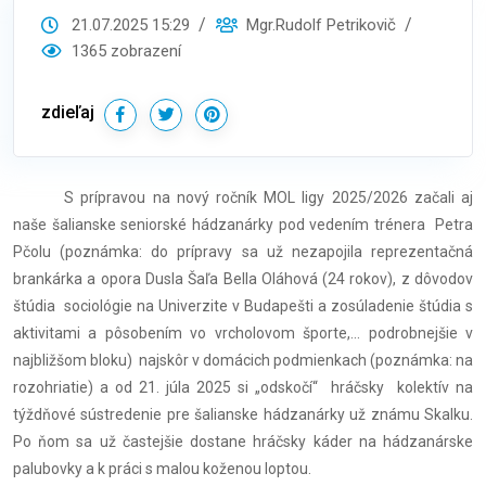
21.07.2025 15:29
Mgr.Rudolf Petrikovič
1365 zobrazení
zdieľaj
S prípravou na nový ročník MOL ligy 2025/2026 začali aj
naše šalianske seniorské hádzanárky pod vedením trénera Petra
Pčolu (poznámka: do prípravy sa už nezapojila reprezentačná
brankárka a opora Dusla Šaľa Bella Oláhová (24 rokov), z dôvodov
štúdia sociológie na Univerzite v Budapešti a zosúladenie štúdia s
aktivitami a pôsobením vo vrcholovom športe,... podrobnejšie v
najbližšom bloku) najskôr v domácich podmienkach (poznámka: na
rozohriatie) a od 21. júla 2025 si „odskočí“ hráčsky kolektív na
týždňové sústredenie pre šalianske hádzanárky už známu Skalku.
Po ňom sa už častejšie dostane hráčsky káder na hádzanárske
palubovky a k práci s malou koženou loptou.