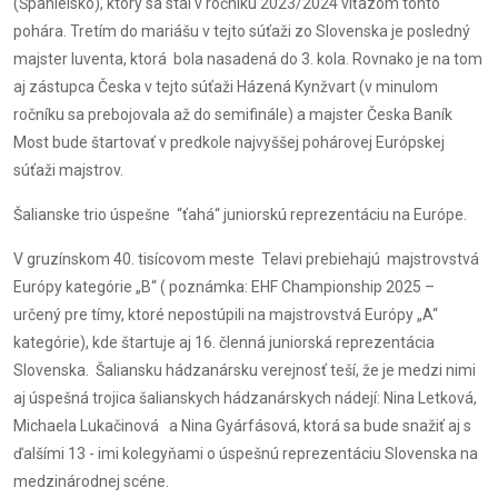
(Španielsko), ktorý sa stal v ročníku 2023/2024 víťazom tohto
pohára. Tretím do mariášu v tejto súťaži zo Slovenska je posledný
majster Iuventa, ktorá bola nasadená do 3. kola. Rovnako je na tom
aj zástupca Česka v tejto súťaži Házená Kynžvart (v minulom
ročníku sa prebojovala až do semifinále) a majster Česka Baník
Most bude štartovať v predkole najvyššej pohárovej Európskej
súťaži majstrov.
Šalianske trio úspešne “ťahá“ juniorskú reprezentáciu na Európe.
V gruzínskom 40. tisícovom meste Telavi prebiehajú majstrovstvá
Európy kategórie „B“ ( poznámka: EHF Championship 2025 –
určený pre tímy, ktoré nepostúpili na majstrovstvá Európy „A“
kategórie), kde štartuje aj 16. členná juniorská reprezentácia
Slovenska. Šaliansku hádzanársku verejnosť teší, že je medzi nimi
aj úspešná trojica šalianskych hádzanárskych nádejí: Nina Letková,
Michaela Lukačinová a Nina Gyárfásová, ktorá sa bude snažiť aj s
ďalšími 13 - imi kolegyňami o úspešnú reprezentáciu Slovenska na
medzinárodnej scéne.