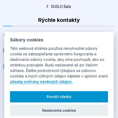
DUSLO Šaľa
Rýchle kontakty
Adresa
Súbory cookies
Horná 30, Šaľa 927 01, Slovenská republika
Táto webová stránka používa nevyhnutné súbory
E-mail
cookie na zabezpečenie správneho fungovania a
hk@salahandball.sk
sledovacie súbory cookie, aby sme pochopili, ako so
stránkou pracujete. Budú nastavené až po Vašom
Telefón
súhlase. Ďalšie podrobnosti týkajúce sa súborov
+(421) 903 856 977
cookies a iných citlivých údajov nájdete v úplnom znení
zásady ochrany osobných údajov.
Povoliť všetky
2026
HÁDZANÁRSKY KLUB SLOVAN DUSLO ŠAĽA
Horná 30,
92701 Šaľa
Nastavenia cookies
GDPR
|
COOKIES