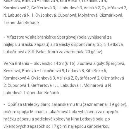
Kesziová, Barlová – Letková 9, Kitti Beke 7, Lukačínová 4,
Komíneková 3, Geffertová 3, L. Labudová 3, Valiská 2, Gyárfásová 2,
N. Labudová N. 1, Ovšonková, Čuboňová, Molnárová, Čižmáriková.
Tréner Ján Beňadik.
- Víťazstvo vďaka brankárke Šperglovej (bola vyhlásená za
najlepšiu hráčku zápasu) a strelecky disponovanej trojici: Letková,
Lukačínová a Kitti Beke, ktorá zaznamenala 20 gólov).
Veľká Británia – Slovensko 14:38 (6:16). Zostava a góly: Šperglová,
Kesziová, Barlová – Lukačinová 9, Letková 8, Kitti Beke 5,
Komíneková 4, Ovšonková 3, Valiská 2, Gyárfásová 2, Čižmáriková
2, Čuboňová 1, Geffertová 1, L. Labudová 1, Molnárová a N.
Labudová. Tréner Ján Beňadik.
- Opäť sa strelecky darilo šalianskemu triu (zaznamenali 19 gólov),
pričom spojka Michaela Lukačinová bola vyhlásená za najlepšiu
hráčku zápasu a oddielová kolegyňa Nina Letková bola po
víkendových zápasoch so 17 gólmi najlepšou kanonierkou