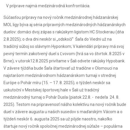
V príprave najmä medzinárodná konfrontácia.
Súčasťou prípravy na nový ročník medzinárodnej hádzanárskej
MOL ligy býva aj séria prípravných medzinárodných hádzanárskych
duelov: domáci dvoj zápas s rakúskym ligistom HC Stockerau (dňa
2.8.2025); o dva dni neskôr si „odskočí“ Šaľa do Viedni už na
tradičný súboj so slávnym Hyponkom; V kalendári prípravy má svoj
pevný termín zakotvený duel s Ľvovom (hrá sa vo štvrtok .8.2025 v
Brne); v utorok12.8.2025 privítame v Šali odvete rakúsky Hypobank.
V závere týždňa bude Šaľa štartovať už tradične v Olomouci na
najstaršom medzinárodnom hádzanárskom turnaji v strednej
Európe o Pohár míru (15. – 17. 8. 2025); o týždeň neskôr sa
uskutoční v Mestskej športovej hale v Šali už tradičný
medzinárodný turnaj o Pohár Dusla (piatok 22.8. - nedeľa 24. 8.
2025). Testom na pripravenosť nášho kolektívu na nový ročník bude
duel v závere augusta u našich susedov s maďarským Vácom a o
týždeň neskôr 6. augusta 2025 sa už pôjde naostro, nakoľko
štartuje nový ročník spoločnej medzinárodnej súťaže – populárna