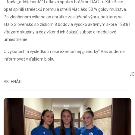
- Naša „oddýchnutá“ Letková spolu s hráčkou DAC - u Kitti Beke
opäť splnili streleckú normu a strelili viac ako 50 % gólov mužstva.
Po zlepšenom výkone po obrátke zaslúžená výhra, po ktorej sa
stalo Slovensko so ziskom 8 bodov a vysoko aktívnym skóre 128:81
víťazom skupiny a cez víkend ich čakajú súboje o medailové
umiestnenie.
O výkonoch a výsledkoch reprezentačnej „juniorky“ Vás budeme
informovať v ďalšom bloku.
JOZE
SKLENÁR