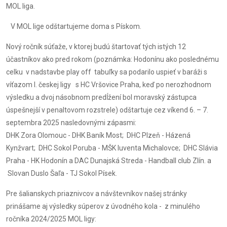
MOL liga.
V MOL lige odštartujeme doma s Pískom.
Nový ročník súťaže, v ktorej budú štartovať tých istých 12
účastníkov ako pred rokom (poznámka: Hodonínu ako poslednému
celku v nadstavbe play off tabuľky sa podarilo uspieť v baráži s
víťazom I. českej ligy s HC Vršovice Praha, keď po nerozhodnom
výsledku a dvoj násobnom predĺžení bol moravský zástupca
úspešnejší v penaltovom rozstrele) odštartuje cez víkend 6. – 7.
septembra 2025 nasledovnými zápasmi:
DHK Zora Olomouc - DHK Baník Most; DHC Plzeň - Házená
Kynžvart; DHC Sokol Poruba - MŠK Iuventa Michalovce; DHC Slávia
Praha - HK Hodonín a DAC Dunajská Streda - Handball club Zlín. a
Slovan Duslo Šaľa - TJ Sokol Písek.
Pre šalianskych priaznivcov a návštevníkov našej stránky
prinášame aj výsledky súperov z úvodného kola - z minulého
ročníka 2024/2025 MOL ligy: