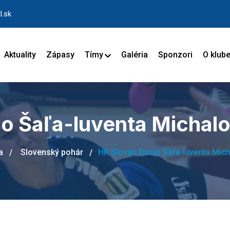
l.sk
Aktuality
Zápasy
Tímy
Galéria
Sponzori
O klub
o Šaľa-luventa Michal
a
Slovenský pohár
HK Slovan Duslo Šaľa-luventa Mic