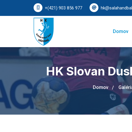
+(421) 903 856 977
hk@salahandbal
Domov
HK Slovan Dusl
Domov
Galéri