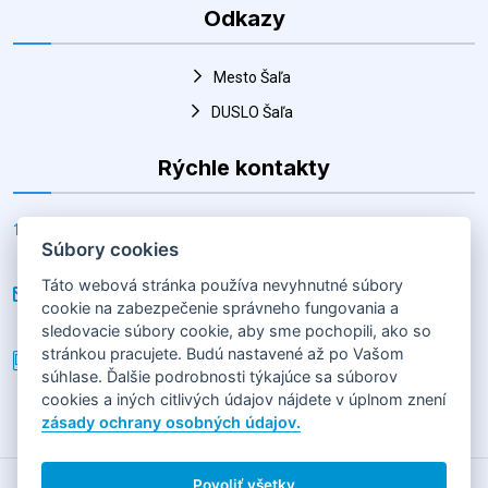
DUSLO Šaľa
Rýchle kontakty
Adresa
Horná 30, Šaľa 927 01, Slovenská republika
E-mail
hk@salahandball.sk
Súbory cookies
Telefón
Táto webová stránka používa nevyhnutné súbory
+(421) 903 856 977
cookie na zabezpečenie správneho fungovania a
sledovacie súbory cookie, aby sme pochopili, ako so
stránkou pracujete. Budú nastavené až po Vašom
súhlase. Ďalšie podrobnosti týkajúce sa súborov
cookies a iných citlivých údajov nájdete v úplnom znení
2026
HÁDZANÁRSKY KLUB SLOVAN DUSLO ŠAĽA
Horná 30,
zásady ochrany osobných údajov.
92701 Šaľa
GDPR
|
COOKIES
Povoliť všetky