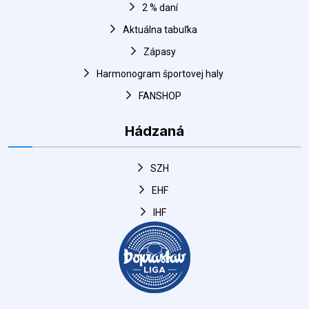
Harmonogram športovej haly
FANSHOP
Hádzaná
SZH
EHF
IHF
Odkazy
Mesto Šaľa