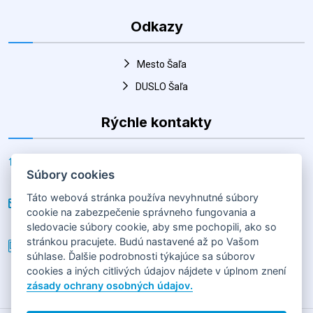
Mesto Šaľa
DUSLO Šaľa
Rýchle kontakty
Adresa
Horná 30, Šaľa 927 01, Slovenská republika
E-mail
hk@salahandball.sk
Súbory cookies
Telefón
Táto webová stránka používa nevyhnutné súbory
+(421) 903 856 977
cookie na zabezpečenie správneho fungovania a
sledovacie súbory cookie, aby sme pochopili, ako so
stránkou pracujete. Budú nastavené až po Vašom
súhlase. Ďalšie podrobnosti týkajúce sa súborov
cookies a iných citlivých údajov nájdete v úplnom znení
2026
HÁDZANÁRSKY KLUB SLOVAN DUSLO ŠAĽA
Horná 30,
zásady ochrany osobných údajov.
92701 Šaľa
GDPR
|
COOKIES