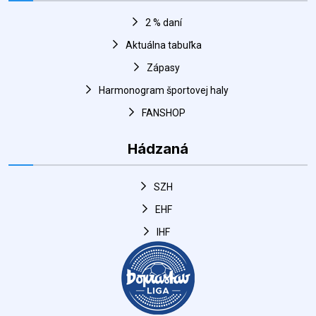
Zápasy
Harmonogram športovej haly
FANSHOP
Hádzaná
SZH
EHF
IHF
Odkazy