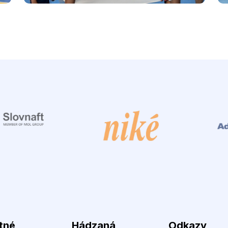
tné
Hádzaná
Odkazy