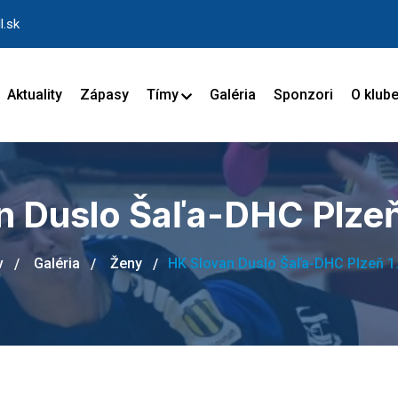
l.sk
Aktuality
Zápasy
Tímy
Galéria
Sponzori
O klub
n Duslo Šaľa-DHC Plzeň
v
Galéria
Ženy
HK Slovan Duslo Šaľa-DHC Plzeň 1