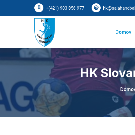
+(421) 903 856 977
hk@salahandbal
Domov
HK Slova
Domo