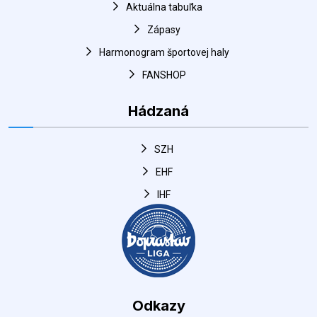
FANSHOP
Hádzaná
SZH
EHF
IHF
Odkazy
Mesto Šaľa
DUSLO Šaľa