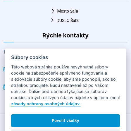
Rýchle kontakty
Adresa
Horná 30, Šaľa 927 01, Slovenská republika
E-mail
hk@salahandball.sk
Súbory cookies
Telefón
Táto webová stránka používa nevyhnutné súbory
+(421) 903 856 977
cookie na zabezpečenie správneho fungovania a
sledovacie súbory cookie, aby sme pochopili, ako so
stránkou pracujete. Budú nastavené až po Vašom
súhlase. Ďalšie podrobnosti týkajúce sa súborov
cookies a iných citlivých údajov nájdete v úplnom znení
2026
HÁDZANÁRSKY KLUB SLOVAN DUSLO ŠAĽA
Horná 30,
zásady ochrany osobných údajov.
92701 Šaľa
GDPR
|
COOKIES
Povoliť všetky
Obsah tejto stránky je vlastníctvom jej prevádzkovateľa