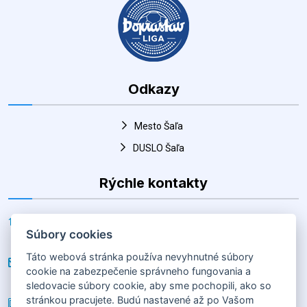
Odkazy
Mesto Šaľa
DUSLO Šaľa
Rýchle kontakty
Adresa
Horná 30, Šaľa 927 01, Slovenská republika
E-mail
hk@salahandball.sk
Súbory cookies
Telefón
Táto webová stránka používa nevyhnutné súbory
cookie na zabezpečenie správneho fungovania a
+(421) 903 856 977
sledovacie súbory cookie, aby sme pochopili, ako so
stránkou pracujete. Budú nastavené až po Vašom