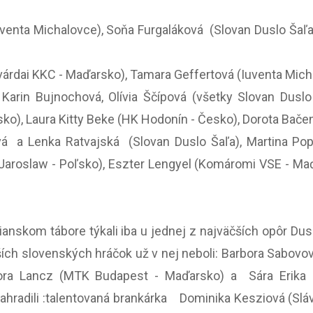
uventa Michalovce), Soňa Furgaláková (Slovan Duslo Šaľ
isvárdai KKC - Maďarsko), Tamara Geffertová (Iuventa Mich
 Karin Bujnochová, Olívia Ščípová (všetky Slovan Duslo
ko), Laura Kitty Beke (HK Hodonín - Česko), Dorota Bače
ová a Lenka Ratvajská (Slovan Duslo Šaľa), Martina Po
Jaroslaw - Poľsko), Eszter Lengyel (Komáromi VSE - M
skom tábore týkali iba u jednej z najväčších opôr Dusl
alších slovenských hráčok už v nej neboli: Barbora Sabov
bora Lancz (MTK Budapest - Maďarsko) a Sára Erika
nahradili :talentovaná brankárka Dominika Kesziová (Sláv