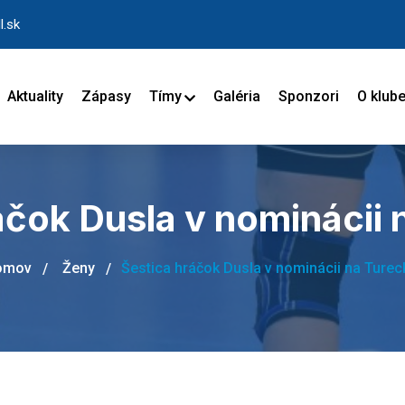
l.sk
Aktuality
Zápasy
Tímy
Galéria
Sponzori
O klub
áčok Dusla v nominácii 
omov
Ženy
Šestica hráčok Dusla v nominácii na Turec