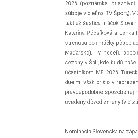
2026 (poznámka: priaznivci 
súboje vidieť na TV Šport,). V
taktiež šestica hráčok Slovan
Katarína Pócsíková a Lenka R
strenutia boli hráčky pôsobi
Maďarsko). V nedeľu popolu
sezóny v Šali, kde budú naše 
účastníkom ME 2026 Turecko
duelmi však prišlo v repreze
pravdepodobne spôsobenej na
uvedený dôvod zmeny (viď zú
Nominácia Slovenska na zápas