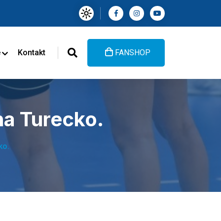
e
Kontakt
FANSHOP
na Turecko.
ko.