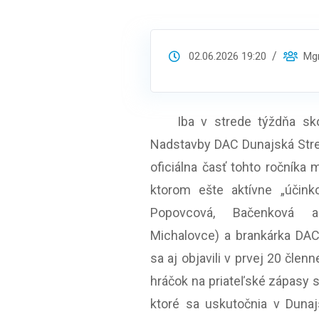
02.06.2026 19:20
Mgr.
Iba v strede týždňa skonč
Nadstavby DAC Dunajská Stre
oficiálna časť tohto ročníka 
ktorom ešte aktívne „účinko
Popovcová, Bačenková a
Michalovce) a brankárka DAC
sa aj objavili v prvej 20 čle
hráčok na priateľské zápasy 
ktoré sa uskutočnia v Dunaj