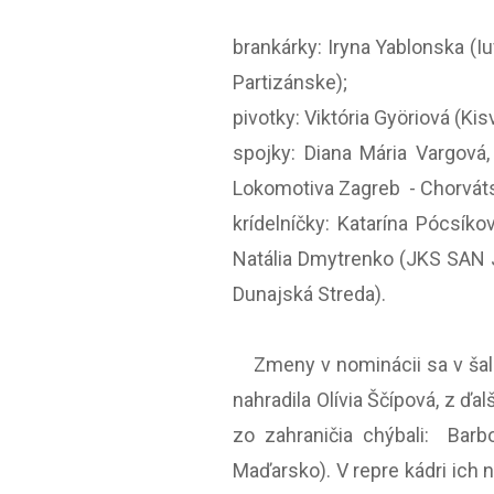
brankárky: Iryna Yablonska (I
Partizánske);
pivotky: Viktória Györiová (K
spojky: Diana Mária Vargová,
Lokomotiva Zagreb - Chorváts
krídelníčky: Katarína Pócsík
Natália Dmytrenko (JKS SAN 
Dunajská Streda).
Zmeny v nominácii sa v šalian
nahradila Olívia Ščípová, z ď
zo zahraničia chýbali: Bar
Maďarsko). V repre kádri ich 