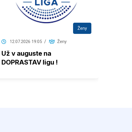
Ženy
12.07.2026 19:05
Ženy
23.06
Už v auguste na
Šalia
DOPRASTAV ligu !
ovlád