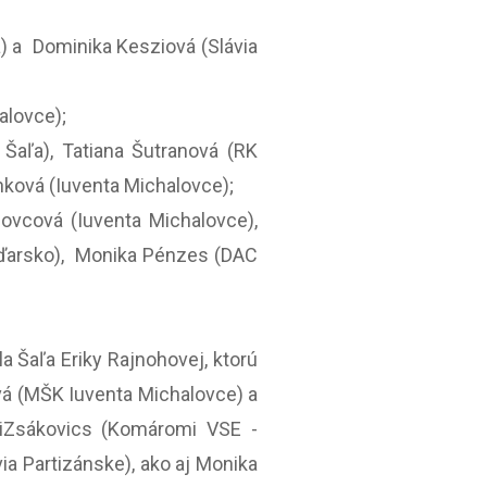
a) a Dominika Kesziová (Slávia
alovce);
 Šaľa), Tatiana Šutranová (RK
nková (Iuventa Michalovce);
povcová (Iuventa Michalovce),
aďarsko), Monika Pénzes (DAC
a Šaľa Eriky Rajnohovej, ktorú
ová (MŠK Iuventa Michalovce) a
 iZsákovics (Komáromi VSE -
ia Partizánske), ako aj Monika