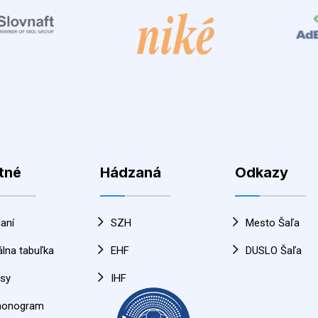
tné
Hádzaná
Odkazy
aní
SZH
Mesto Šaľa
álna tabuľka
EHF
DUSLO Šaľa
sy
IHF
monogram