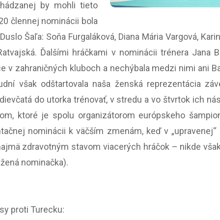
hádzanej by mohli tieto
 20 člennej nominácii bola
 Duslo Šaľa: Soňa Furgaláková, Diana Mária Vargová, Kari
atvajská. Ďalšími hráčkami v nominácii trénera Jana 
ace v zahraničných kluboch a nechýbala medzi nimi ani 
dní však odštartovala naša ženská reprezentácia záve
dievčatá do utorka trénovať, v stredu a vo štvrtok ich ná
m, ktoré je spolu organizátorom európskeho šampion
ntačnej nominácii k väčším zmenám, keď v „upravenej“ 
jmä zdravotným stavom viacerých hráčok – nikde však n
žená nominačka).
y proti Turecku: