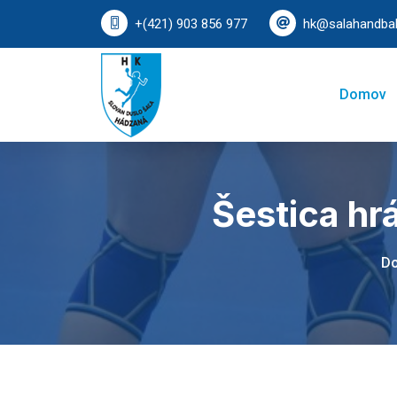
+(421) 903 856 977
hk@salahandbal
Domov
Šestica hr
D