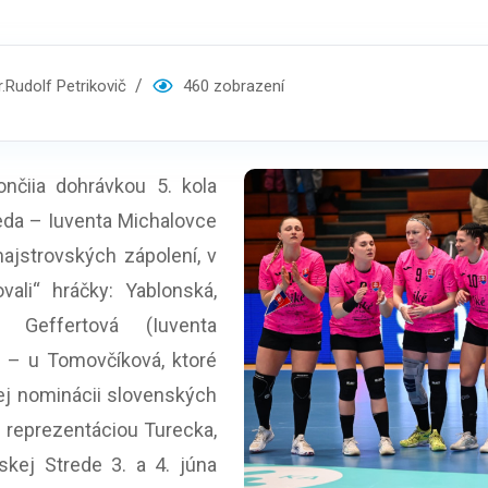
Rudolf Petrikovič
460 zobrazení
iia dohrávkou 5. kola
da – Iuventa Michalovce
majstrovských zápolení, v
vali“ hráčky: Yablonská,
 Geffertová (Iuventa
 – u Tomovčíková, ktoré
nnej nominácii slovenských
s reprezentáciou Turecka,
skej Strede 3. a 4. júna