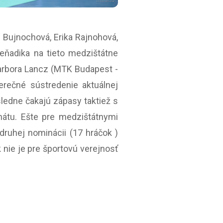
n Bujnochová, Erika Rajnohová,
Beňadika na tieto medzištátne
Barbora Lancz (MTK Budapest -
rečné sústredenie aktuálnej
sledne čakajú zápasy taktiež s
átu. Ešte pre medzištátnymi
druhej nominácii (17 hráčok )
ie je pre športovú verejnosť