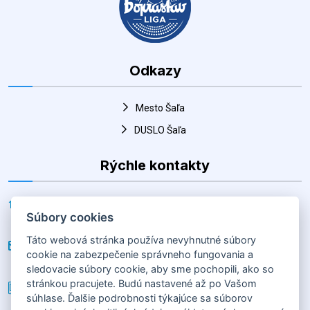
Odkazy
Mesto Šaľa
DUSLO Šaľa
Rýchle kontakty
Adresa
Horná 30, Šaľa 927 01, Slovenská republika
E-mail
hk@salahandball.sk
Súbory cookies
Telefón
Táto webová stránka používa nevyhnutné súbory
cookie na zabezpečenie správneho fungovania a
+(421) 903 856 977
sledovacie súbory cookie, aby sme pochopili, ako so
stránkou pracujete. Budú nastavené až po Vašom
súhlase. Ďalšie podrobnosti týkajúce sa súborov