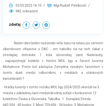
05.05.2025 16:10
Mgr.Rudolf Petrikovič
982 zobrazení
zdieľaj
Našim dievčatám nezostalo veľa času na oslavu po cennom
víkendovom víťazstve s DAC - om nakoľko na na nich čakal v
stredajšej dohrávke 1. kola slovenskej časti Nadstavby,
najúspešnejší kolektív v histórii MOL ligy a favorit Iuventa
Michalovce. Prečo bol zástupca Zemplína vysokým favoritom v
tomto dueli medzi odborníkmi, v médiách a stávkových
kanceláriách ?
Hráčky Iuventy v tomto ročníku MOL ligy 2024/2025 skončili na 3.
mieste v základnej časti medzinárodnej súťaži v konkurencii 12
kolektívov Česka a Slovenska. Tabuľka: 1. Dunajská Streda
682:504 - 40 bodov; 2. Most 729:606 - 34 bodov; 3. Michalovce