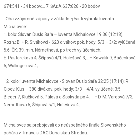
674:541 - 34 bodov;... 7. ŠAĽA 637:626 - 20 bodov,...
Oba vzájomné zápasy v základnej časti vyhrala Iuventa
Michalovce:
1. kolo: Slovan Duslo Šaľa – Iuventa Michalovce 19:36 (12:18);
Rozh.: B. + R. Sivákovci - 620 divákov; pok. hody: 5/3 – 3/2; vylúčené
5:6; ČK: 39. min. Némethová, po troch vylúčeniach.
E. Pastoreková 4, Ščípová 4/1, Holešová 3,... – Kowalik 9, Bačenková
5, Wöllingerová 4,...
12. kolo: Iuventa Michalovce - Slovan Duslo Šaľa 32:25 (17:14); R:
Cipov, Klus – 380 divákov; pok. hody: 3/3 – 4/4; vylúčené: 3:5.
Bieger 7, Klučková 5, Pálová a Soskyda po 4,.... – D. M. Vargová 7/3,
Némethová 5, Ščípová 5/1, Holešová 4,...
Michalovce sa prebojovali do neúspešného finále Slovenského
pohára v Trnave s DAC Dunajskou Stredou.