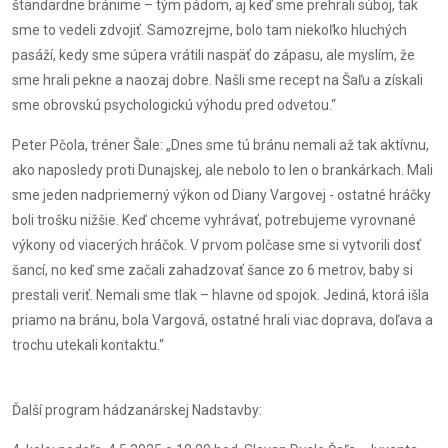
štandardne bránime – tým pádom, aj keď sme prehrali súboj, tak
sme to vedeli zdvojiť. Samozrejme, bolo tam niekoľko hluchých
pasáží, kedy sme súpera vrátili naspäť do zápasu, ale myslím, že
sme hrali pekne a naozaj dobre. Našli sme recept na Šaľu a získali
sme obrovskú psychologickú výhodu pred odvetou.“
Peter Pčola, tréner Šale: „Dnes sme tú bránu nemali až tak aktívnu,
ako naposledy proti Dunajskej, ale nebolo to len o brankárkach. Mali
sme jeden nadpriemerný výkon od Diany Vargovej - ostatné hráčky
boli trošku nižšie. Keď chceme vyhrávať, potrebujeme vyrovnané
výkony od viacerých hráčok. V prvom polčase sme si vytvorili dosť
šancí, no keď sme začali zahadzovať šance zo 6 metrov, baby si
prestali veriť. Nemali sme tlak – hlavne od spojok. Jediná, ktorá išla
priamo na bránu, bola Vargová, ostatné hrali viac doprava, doľava a
trochu utekali kontaktu.“
Ďalší program hádzanárskej Nadstavby: