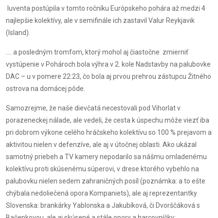
Iuventa postúpila v tomto ročníku Európskeho pohára až medzi 4
najlepšie kolektívy, ale v semifinále ich zastavil Valur Reykjavik
(Island).
.... a posledným tromfom, ktorý mohol aj čiastočne zmierniť
vystúpenie v Pohároch bola výhra v 2. kole Nadstavby na palubovke
DAC – u v pomere 22:23, čo bola aj prvou prehrou zástupcu Žitného
ostrova na domácej pôde.
Samozrejme, že naše dievčatá necestovali pod Vihorlat v
porazeneckej nálade, ale vedeli, že cesta k úspechu môže viezť iba
pri dobrom výkone celého hráčskeho kolektívu so 100 % prejavom a
aktivitou nielen v defenzíve, ale aj v útočnej oblasti. Ako ukázal
samotný priebeh a TV kamery nepodarilo sa nášmu omladenému
kolektívu proti skúsenému súperovi, v drese ktorého vybehlo na
palubovku nielen sedem zahraničných posíl (poznámka: a to ešte
chýbala nedoliečená opora Kompaniets), ale aj reprezentantky
Slovenska: brankárky Yablonska a Jakubíková, či Dvorščáková s
Bačenkovou, ale aj skúsené a stále opory a harcovníčky: