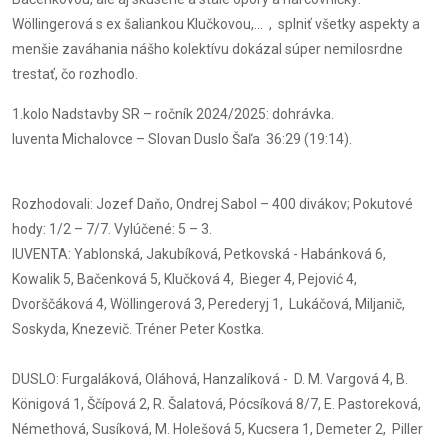
Wöllingerová s ex šaliankou Klučkovou,... , splniť všetky aspekty a
menšie zaváhania nášho kolektívu dokázal súper nemilosrdne
trestať, čo rozhodlo.
1.kolo Nadstavby SR – ročník 2024/2025: dohrávka.
Iuventa Michalovce – Slovan Duslo Šaľa 36:29 (19:14).
Rozhodovali: Jozef Daňo, Ondrej Sabol – 400 divákov; Pokutové
hody: 1/2 – 7/7. Vylúčené: 5 – 3.
IUVENTA: Yablonská, Jakubíková, Petkovská - Habánková 6,
Kowalik 5, Bačenková 5, Klučková 4, Bieger 4, Pejović 4,
Dvorščáková 4, Wöllingerová 3, Perederyj 1, Lukáčová, Miljanič,
Soskyda, Knezevič. Tréner Peter Kostka.
DUSLO: Furgaláková, Oláhová, Hanzalíková - D. M. Vargová 4, B.
Königová 1, Ščípová 2, R. Šalatová, Pócsíková 8/7, E. Pastoreková,
Némethová, Susíková, M. Holešová 5, Kucsera 1, Demeter 2, Piller