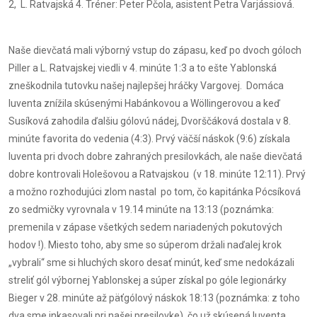
2, L. Ratvajská 4. Tréner: Peter Pčola, asistent Petra Varjássiová.
Naše dievčatá mali výborný vstup do zápasu, keď po dvoch góloch
Piller a L. Ratvajskej viedli v 4. minúte 1:3 a to ešte Yablonská
zneškodnila tutovku našej najlepšej hráčky Vargovej. Domáca
Iuventa znížila skúsenými Habánkovou a Wöllingerovou a keď
Susíková zahodila ďalšiu gólovú nádej, Dvorščáková dostala v 8.
minúte favorita do vedenia (4:3). Prvý väčší náskok (9:6) získala
Iuventa pri dvoch dobre zahraných presilovkách, ale naše dievčatá
dobre kontrovali Holešovou a Ratvajskou (v 18. minúte 12:11). Prvý
a možno rozhodujúci zlom nastal po tom, čo kapitánka Pócsíková
zo sedmičky vyrovnala v 19.14 minúte na 13:13 (poznámka:
premenila v zápase všetkých sedem nariadených pokutových
hodov !). Miesto toho, aby sme so súperom držali naďalej krok
„vybrali“ sme si hluchých skoro desať minút, keď sme nedokázali
streliť gól výbornej Yablonskej a súper získal po góle legionárky
Bieger v 28. minúte až päťgólový náskok 18:13 (poznámka: z toho
dva sme inkasovali pri našej presilovke), čo už skúsená Iuventa