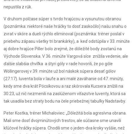
nepustila z rúk.
V druhom polčase súper s tvrdo hrajúcou a vysunutou obranou
(poznámka: niektoré naše hráčky to dosť zaskočilo) našu snahu o
zvrat v skóre a dueli rýchlo eliminoval (poznámka: tréner poslal v
priebehu zápasu všetky tri brankárky), a keď odstúpila v 33. minúte
aj dobre hrajúce Piller bolo zrejmé, že dôležité body zostanú na
Východe Slovenska. V 36. minúte Vargová síce znížila vedenie, ale
ďalšie slabšia chvíľka a štyri góly v rade hovorili, že po góle
Wöllingerovej v 39. minúte už bol náskok súpera desať gólov
(27:17). Iuventa bola v laufe a ani malé zaváhanie od 47. minúty,
kedy sme dva krát Pócsíkovou a raz skórovala Kucsera znížili na
30:23, už nič nezmenili na zaslúženom víťazstve Iuventy, ktorá sa
tak usadila bez straty bodu na čele priebežnej tabuľky Nadstavby.
Peter Kostka, tréner Michaloviec: „Dôležitá bola agresívna obrana.
Mali sme dosť dvojminútových trestov, ale súčasne sme unavili
kľúčové hráčky súpera. Chodili sme o jeden-dva kroky vyššie, než