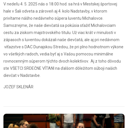
V nedeľu 4. 5. 2025 nás o 18.00 hod. sa hrá v Mestskej športovej
hale v Šali odveta a zároveň aj 4. kolo Nadstavby, v ktorom
privítame nášho nedávneho súpera Iuventu Michalovce.
Samozrejme, že naše dievčatá sa pokúsia sťažiť Michalovciam
cestu za ziskom majstrovského titulu. Už viac krát v minulosti v
zápasoch s Iuventou dokázali naše dievčatá, ale aj pri nedávnom
víťazstve s DAC Dunajskou Stredou, že pri plno hodnotnom výkone
vo všetkých radoch, vedia byť aj s Vašou pomocou minimálne
rovnocenným súperom týchto dvoch kolektívov. Aj z toho dôvodu
ste VŠETCI SRDEČNE VÍTANI na ďalšom dôležitom súboji našich
dievčat v Nadstavbe.
JOZEF SKLENÁR