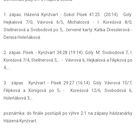
1. zápas: Házená Kynžvart - Sokol Písek 41:25 (20:14). Goly:
Hejkalová 7/0; Vávrová 6/5, Michalcová - I. Korešová 8/0;
Stellnerová a Svobodová po 5,...červené karty: Katka Dresslerová -
Denisa Holeňáková.
2. zápas: Písek - Kynžvart 34:28 (19:14). Góly: M. Svobodová 7, I.
Korešová 7/4, Stellnerová 5,... - Vávrová 6, Hejkalová a Filipková po
4,....
3. zápas: Kynžvart - Písek 29:27 (16:14). Góly: Vávrová 10/7;
Filípková a Königová po 5,...- Korešová 12/6, Svobodová 6,
Holeňáková 3,...
poznámka: do finále postúpili po výhre 2:1 na zápasy hádzanárky
Házená Kynžvart.