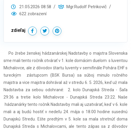
21.05.2026 08:58
Mgr.Rudolf Petrikovič
622 zobrazení
zdieľaj
Po žrebe ženskej hádzanárskej Nadstavby o majstra Slovenska
sme mali tento ročník otvárať v 1. kole domácim duelom s Iuventou
Michalovce, ale z dôvodov štartu Iuventy v semifinále Pohára EHF s
tureckým zástupcom (BSK Bursa) sa súboj minulo ročného
majstra a vice majstra dohrával až v stredu 6. 5. 2026, keď už mala
Nadstavba za sebou odohrané: 2. kolo Dunajská Streda - Šaľa
29:36 a tretie kolo Michalovce - Dunajská Streda 23:22. Naše
hádzanárky tento ročník Nadstavby mali aj uzatvárať, keď v 6. kole
mali a aj budú hostiť v nedeľu 24. mája o 18.00 hodine susednú
Dunajskú Stredu. Ešte predtým v 5. kole sa mala stretnúť doma
Dunajská Streda s Michalovcami, ale tento zápas sa z dôvodov