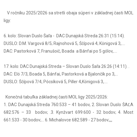
V ročníku 2025/2026 sa stretli obaja súperi v základnej časti MOL
ligy:
6. kolo: Slovan Duslo Šaľa - DAC Dunajská Streda 26:31 (15:14).
DUSLO: D.M. Vargová 8/5; Rajnohová 5, Ščípová 4; Königová 3,....
DAC: Pastorková 7, Franušoič, Boada a Bánfai po 5 gólov,....
17. kolo: DAC Dunajská Streda – Slovan Duslo Šaľa 26:26 (14:11). .
DAC: Elö 7/3, Boada 5, Bánfai, Pastorková a Bjalončík po 3,...
DUSLO: Ščípová 7/4, Pócsíková 5, Piller 4,Königová 3,....
Konečná tabuľka základnej časti MOL ligy 2025/2026:
1. DAC Dunajská Streda 760:533 – 41 bodov, 2. Slovan Duslo ŠAĽA
682:576 – 33 bodov; .3. Kynžvart 699:600 - 32 bodov; 4. Most
661:533 - 30 bodov;... 6. Michalovce 682:589 - 27 bodov;,,,