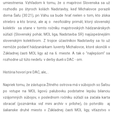
umiestnenia. Vzhľadom k tomu, že o majstrovi Slovenska sa už
rozhodlo po štyroch kolách Nadstavby, keď Michalovce porazili
doma Šaľu (30:21), pri Váhu sa bude hrať nielen o tom, kto získa
striebro a kto bronz, ale aj o neoficiálny primát, ktorý slovenský
kolektív sa stane v tomto ročníku majstrovských hádzanárskych
súťaží (Slovenský pohár, MOL liga, Nadstavba SR) najúspešnejším
slovenským kolektívom. Z trojice účastníkov Nadstavby sa to už
nemôže podariť hádzanárkam Iuventy Michalovce, ktoré skončili v
Základnej časti MOL ligy až na 6. mieste. A tak o "najlepšom" sa
rozhodne už túto nedeľu v derby dueli s DAC - om.
História hovorí pre DAC, ale,...
Napriek tomu, že zástupca Žitného ostrova má v súbojoch so Šaľou
po vstupe na MOL ligovú palubovku podstatne lepšiu bilanciu
vzájomných súbojov, v poslednom ročníku súťaží sa začala karta
obracať (poznámka: viď mini archív v prílohe), čo potvrdilo aj
šalianske druhé miesto v Základnej časti MOL ligy, víťazstvo v