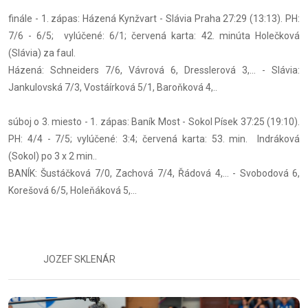
finále - 1. zápas: Házená Kynžvart - Slávia Praha 27:29 (13:13). PH:
7/6 - 6/5; vylúčené: 6/1; červená karta: 42. minúta Holečková
(Slávia) za faul.
Házená: Schneiders 7/6, Vávrová 6, Dresslerová 3,... - Slávia:
Jankulovská 7/3, Vostáírková 5/1, Baroňková 4,..
súboj o 3. miesto - 1. zápas: Baník Most - Sokol Písek 37:25 (19:10).
PH: 4/4 - 7/5; vylúčené: 3:4; červená karta: 53. min. Indráková
(Sokol) po 3 x 2 min..
BANÍK: Šustáčková 7/0, Zachová 7/4, Řádová 4,... - Svobodová 6,
Korešová 6/5, Holeňáková 5,...
JOZEF SKLENÁR