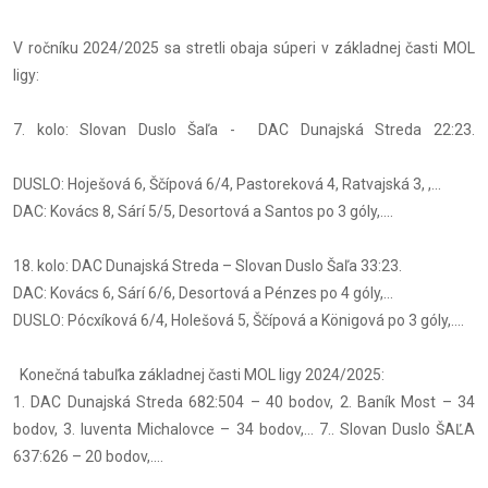
V ročníku 2024/2025 sa stretli obaja súperi v základnej časti MOL
ligy:
7. kolo: Slovan Duslo Šaľa - DAC Dunajská Streda 22:23.
DUSLO: Hoješová 6, Ščípová 6/4, Pastoreková 4, Ratvajská 3, ,...
DAC: Kovács 8, Sárí 5/5, Desortová a Santos po 3 góly,....
18. kolo: DAC Dunajská Streda – Slovan Duslo Šaľa 33:23.
DAC: Kovács 6, Sárí 6/6, Desortová a Pénzes po 4 góly,...
DUSLO: Pócxíková 6/4, Holešová 5, Ščípová a Königová po 3 góly,....
Konečná tabuľka základnej časti MOL ligy 2024/2025:
1. DAC Dunajská Streda 682:504 – 40 bodov, 2. Baník Most – 34
bodov, 3. Iuventa Michalovce – 34 bodov,... 7.. Slovan Duslo ŠAĽA
637:626 – 20 bodov,....