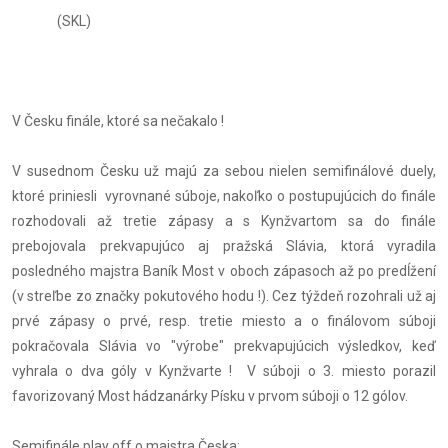
(SKL)
V Česku finále, ktoré sa nečakalo !
V susednom Česku už majú za sebou nielen semifinálové duely,
ktoré priniesli vyrovnané súboje, nakoľko o postupujúcich do finále
rozhodovali až tretie zápasy a s Kynžvartom sa do finále
prebojovala prekvapujúco aj pražská Slávia, ktorá vyradila
posledného majstra Baník Most v oboch zápasoch až po predĺžení
(v streľbe zo značky pokutového hodu !). Cez týždeň rozohrali už aj
prvé zápasy o prvé, resp. tretie miesto a o finálovom súboji
pokračovala Slávia vo "výrobe" prekvapujúcich výsledkov, keď
vyhrala o dva góly v Kynžvarte ! V súboji o 3. miesto porazil
favorizovaný Most hádzanárky Písku v prvom súboji o 12 gólov.
Semifinále play off o majstra Česka: