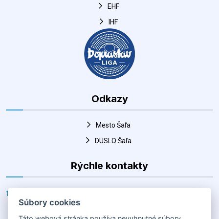
EHF
IHF
Odkazy
Mesto Šaľa
DUSLO Šaľa
Rýchle kontakty
Adresa
Súbory cookies
Horná 30, Šaľa 927 01, Slovenská republika
Táto webová stránka používa nevyhnutné súbory