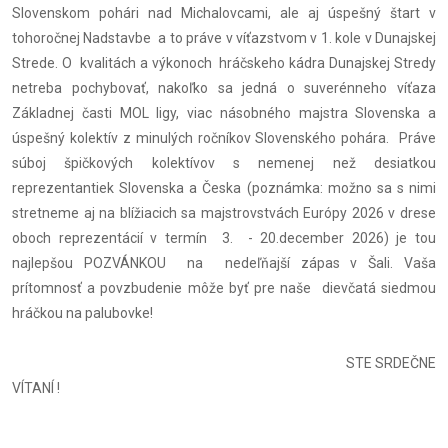
Slovenskom pohári nad Michalovcami, ale aj úspešný štart v
tohoročnej Nadstavbe a to práve v víťazstvom v 1. kole v Dunajskej
Strede. O kvalitách a výkonoch hráčskeho kádra Dunajskej Stredy
netreba pochybovať, nakoľko sa jedná o suverénneho víťaza
Základnej časti MOL ligy, viac násobného majstra Slovenska a
úspešný kolektív z minulých ročníkov Slovenského pohára. Práve
súboj špičkových kolektívov s nemenej než desiatkou
reprezentantiek Slovenska a Česka (poznámka: možno sa s nimi
stretneme aj na blížiacich sa majstrovstvách Európy 2026 v drese
oboch reprezentácií v termín 3. - 20.december 2026) je tou
najlepšou POZVÁNKOU na nedeľňajší zápas v Šali. Vaša
prítomnosť a povzbudenie môže byť pre naše dievčatá siedmou
hráčkou na palubovke!
STE SRDEČNE
VÍTANÍ !