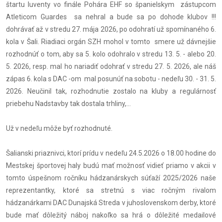
štartu Iuventy vo finále Pohára EHF so španielskym zástupcom
Atleticom Guardes sa nehral a bude sa po dohode klubov !!!
dohrávať až v stredu 27. mája 2026, po odohratí už spomínaného 6.
kola v Šali. Riadiaci orgán SZH mohol v tomto smere už dávnejšie
rozhodnúť o tom, aby sa 5. kolo odohralo v stredu 13. 5. - alebo 20.
5. 2026, resp. mal ho nariadiť odohrať v stredu 27. 5. 2026, ale náš
zápas 6. kola s DAC -om mal posunúť na sobotu - nedeľu 30. - 31. 5.
2026. Neučinil tak, rozhodnutie zostalo na kluby a regulárnosť
priebehu Nadstavby tak dostala trhliny,...
Už v nedeľu môže byť rozhodnuté.
Šalianski priaznivci, ktorí prídu v nedeľu 24.5.2026 o 18.00 hodine do
Mestskej športovej haly budú mať možnosť vidieť priamo v akcii v
tomto úspešnom ročníku hádzanárskych súťaží 2025/2026 naše
reprezentantky, ktoré sa stretnú s viac ročným rivalom
hádzanárkami DAC Dunajská Streda v juhoslovenskom derby, ktoré
bude mať dôležitý náboj nakoľko sa hrá o dôležité medailové