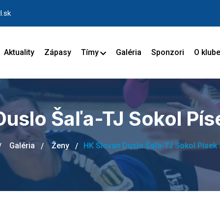
l.sk
Aktuality
Zápasy
Tímy
Galéria
Sponzori
O klub
uslo Šaľa-TJ Sokol Pís
Galéria
Ženy
HK Slovan Duslo Šaľa-TJ Sokol Písek 