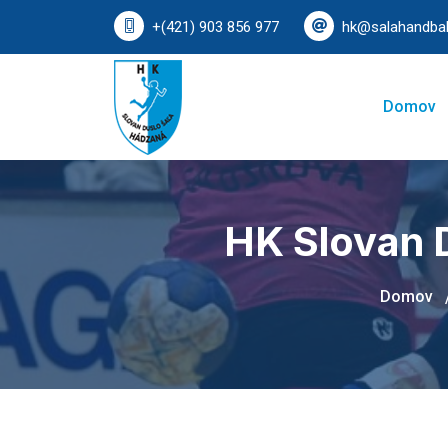
+(421) 903 856 977
hk@salahandbal
Domov
HK Slovan D
Domov